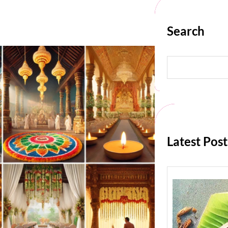
Search
S
e
a
r
c
h
Latest Post