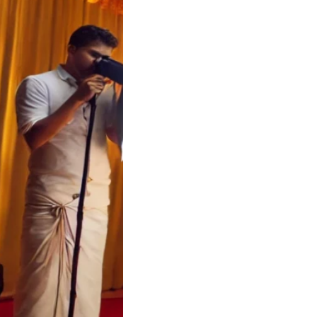
a Wedding Cost
tor | Soulful
 Koyilandy
 Wedding Cost
tor – Soulful Events
a Wedding Cost…