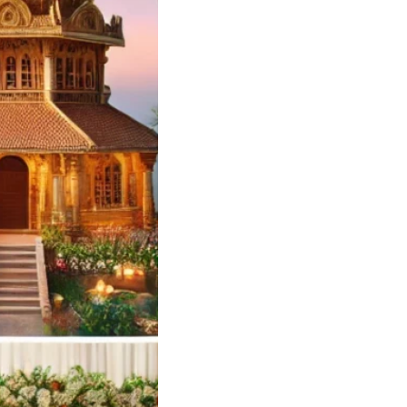
edding Card
ners and Printers
yilandy Calicut
ng Card Designer
 – Soulful Events
andy
Soulful…