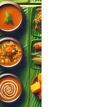
 Events · Kerala
Your Wedding
ng Menu Pick…