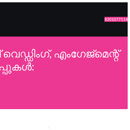
8301077114
ഡിംഗ്, എംഗേജ്മെന്റ്
പ്പുകൾ: