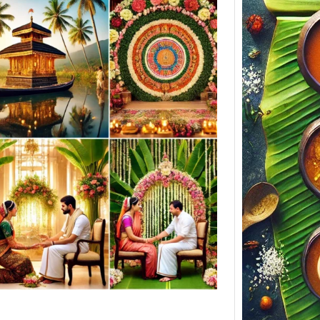
Soulful
Build 
Cateri