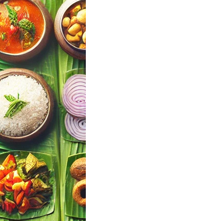
a Mallu Wedding
Finder Tool |
ul Events
andy