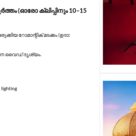
തം (ഓരോ ക്ലിപ്പിനും 10–15
ക്കിയ റോമാന്റിക് മടക്കം (ഉദാ:
ന വൈഡ് ദൃശ്യം.
 lighting