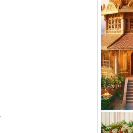
Top W
Desig
in Ko
Weddi
Finder
.
Koyil