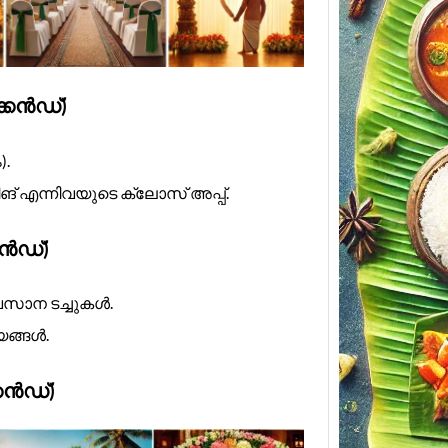
ക്കൻഡ്)
).
ങ് എന്നിവയുടെ ക്ലോസ് അപ്പ്.
കൻഡ്)
അവസാന ടച്ചുകൾ.
യങ്ങൾ.
Keral
Menu 
കൻഡ്)
Soulf
Koyil