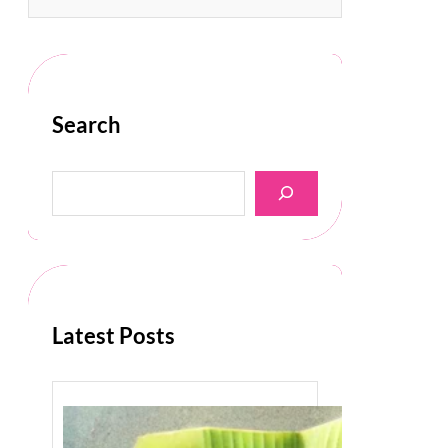
Search
S
e
a
r
c
h
Latest Posts