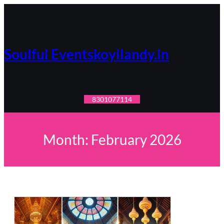
Skip
to
content
Soulful Eventskoyilandy.in
8301077114
Month:
February 2026