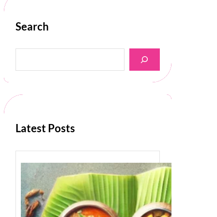
Search
S
e
a
r
c
h
Latest Posts