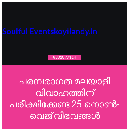
Skip
to
content
Soulful Eventskoyilandy.in
8301077114
പരമ്പരാഗത മലയാളി
വിവാഹത്തിന്
പരീക്ഷിക്കേണ്ട 25 നൊൺ-
വെജ് വിഭവങ്ങൾ