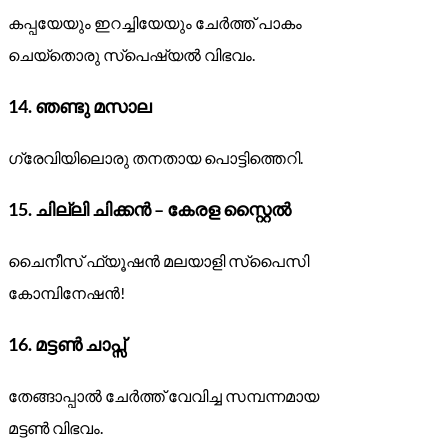
കപ്പയേയും ഇറച്ചിയേയും ചേർത്ത് പാകം
ചെയ്തൊരു സ്പെഷ്യൽ വിഭവം.
14.
ഞണ്ടു മസാല
ഗ്രേവിയിലൊരു തനതായ പൊട്ടിത്തെറി.
15.
ചില്ലി ചിക്കൻ – കേരള സ്റ്റൈൽ
ചൈനീസ് ഫ്യൂഷൻ മലയാളി സ്പൈസി
കോമ്പിനേഷൻ!
16.
മട്ടൺ ചാപ്സ്
തേങ്ങാപ്പാൽ ചേർത്ത് വേവിച്ച സമ്പന്നമായ
മട്ടൺ വിഭവം.