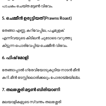
പാചകം ചെയ്ത മട്ടൺ വിഭവം.
5.
ചെമ്മീൻ ഉരുട്ടിയത് (Prawns Roast)
തേങ്ങാ എണ്ണ, കറിവേപ്പില, പച്ചമുളക്
എന്നിവയുടെ കിടിലൻ ചൂടോടെ വറുത്തു
കിട്ടുന്ന പൊരിവേപ്പിയ ചെമ്മീൻ വിഭവം.
6.
ഫിഷ് മോളി
തേങ്ങാപ്പാൽ ഗ്രേവിയോടുകൂടിയ നാടൻ മീൻ
കറി. മീൻ ടേസ്റ്റിലൊരിക്കലും പോരായ്മയില്ല.
7.
തലശ്ശേരി മട്ടൺ ബിരിയാണി
മലയാളികളുടെ സ്വന്തം തലശ്ശേരി