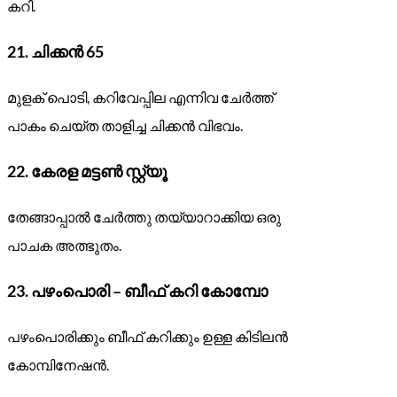
കറി.
21.
ചിക്കൻ 65
മുളക് പൊടി, കറിവേപ്പില എന്നിവ ചേർത്ത്
പാകം ചെയ്ത താളിച്ച ചിക്കൻ വിഭവം.
22.
കേരള മട്ടൺ സ്റ്റ്യൂ
തേങ്ങാപ്പാൽ ചേർത്തു തയ്യാറാക്കിയ ഒരു
പാചക അത്ഭുതം.
23.
പഴംപൊരി – ബീഫ് കറി കോമ്പോ
പഴംപൊരിക്കും ബീഫ് കറിക്കും ഉള്ള കിടിലൻ
കോമ്പിനേഷൻ.