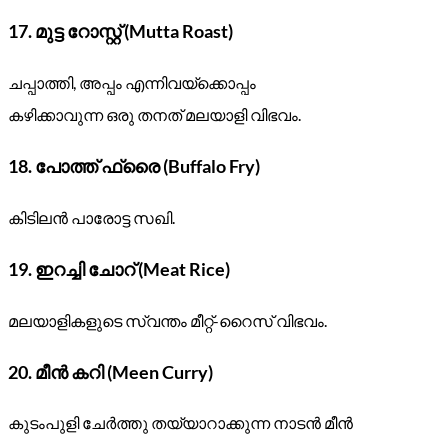
17.
മുട്ട റോസ്റ്റ് (Mutta Roast)
ചപ്പാത്തി, അപ്പം എന്നിവയ്ക്കൊപ്പം
കഴിക്കാവുന്ന ഒരു തനത് മലയാളി വിഭവം.
18.
പോത്ത് ഫ്രൈ (Buffalo Fry)
കിടിലൻ പാരോട്ട സഖി.
19.
ഇറച്ചി ചോറ് (Meat Rice)
മലയാളികളുടെ സ്വന്തം മീറ്റ്-റൈസ് വിഭവം.
20.
മീൻ കറി (Meen Curry)
കുടംപുളി ചേർത്തു തയ്യാറാക്കുന്ന നാടൻ മീൻ