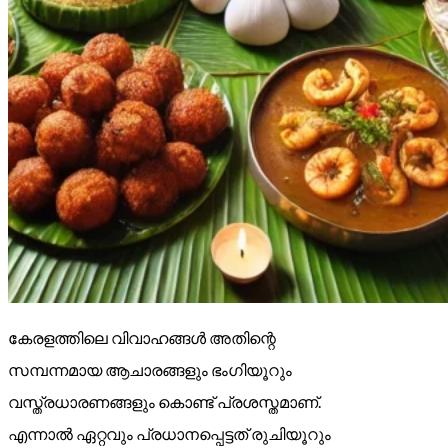
കേരളത്തിലെ വിവാഹങ്ങൾ അതിന്റെ
സമ്പന്നമായ ആചാരങ്ങളും ഭംഗിയൂറും
വസ്ത്രധാരണങ്ങളും കൊണ്ട് പ്രശസ്തമാണ്.
എന്നാൽ ഏറ്റവും പ്രധാനപ്പെട്ടത് രുചിയൂറും